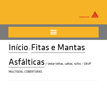
Início
Fitas e Mantas
/
Asfálticas
/ Vedar telhas, calhas, rufos – SIKA®
MULTISEAL COBERTURAS