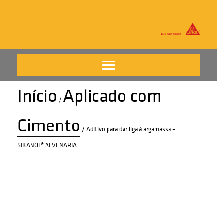
Início
Aplicado com
/
Cimento
/ Aditivo para dar liga à argamassa –
SIKANOL® ALVENARIA